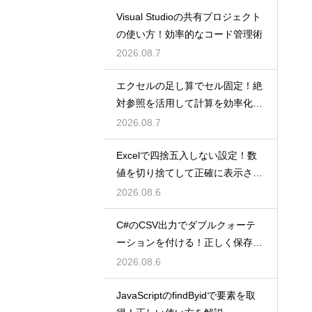
Visual Studioの共有プロジェクト
の使い方！効率的なコード管理術
2026.08.7
エクセルの足し算でセル固定！絶
対参照を活用して計算を効率化し
よう
2026.08.7
Excelで四捨五入しない設定！数
値を切り捨てして正確に表示させ
るコツ
2026.08.6
C#のCSV出力でダブルクォーテ
ーションを付ける！正しく保存す
るコツ
2026.08.6
JavaScriptのfindByidで要素を取