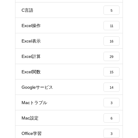
C言語
5
Excel操作
11
Excel表示
16
Excel計算
29
Excel関数
15
Googleサービス
14
Macトラブル
3
Mac設定
6
Office学習
3