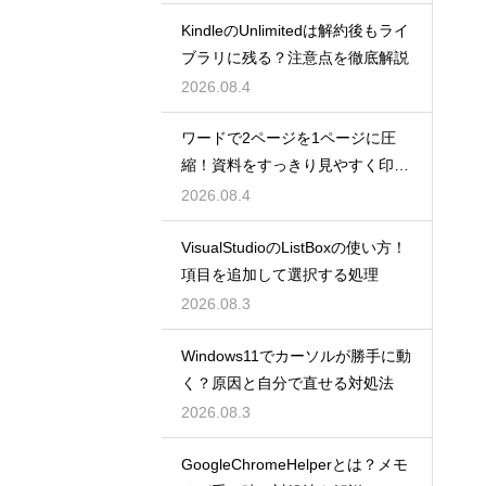
KindleのUnlimitedは解約後もライ
ブラリに残る？注意点を徹底解説
2026.08.4
ワードで2ページを1ページに圧
縮！資料をすっきり見やすく印刷
する設定
2026.08.4
VisualStudioのListBoxの使い方！
項目を追加して選択する処理
2026.08.3
Windows11でカーソルが勝手に動
く？原因と自分で直せる対処法
2026.08.3
GoogleChromeHelperとは？メモ