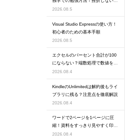
独学での勉強方法！挫折しない学
習計画
2026.08.5
Visual Studio Expressの使い方！
初心者のための基本手順
2026.08.5
エクセルのパーセント合計が100
にならない？端数処理で数値を合
わせる技
2026.08.4
KindleのUnlimitedは解約後もライ
ブラリに残る？注意点を徹底解説
2026.08.4
ワードで2ページを1ページに圧
縮！資料をすっきり見やすく印刷
する設定
2026.08.4