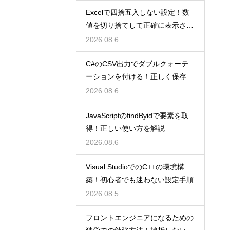
Excelで四捨五入しない設定！数
値を切り捨てして正確に表示させ
るコツ
2026.08.6
C#のCSV出力でダブルクォーテ
ーションを付ける！正しく保存す
るコツ
2026.08.6
JavaScriptのfindByidで要素を取
得！正しい使い方を解説
2026.08.6
Visual StudioでのC++の環境構
築！初心者でも迷わない設定手順
2026.08.5
フロントエンジニアになるための