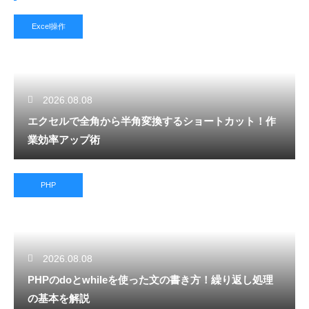
Excel操作
2026.08.08
エクセルで全角から半角変換するショートカット！作
業効率アップ術
PHP
2026.08.08
PHPのdoとwhileを使った文の書き方！繰り返し処理
の基本を解説