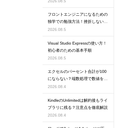
2026.08.5
フロントエンジニアになるための
独学での勉強方法！挫折しない学
習計画
2026.08.5
Visual Studio Expressの使い方！
初心者のための基本手順
2026.08.5
エクセルのパーセント合計が100
にならない？端数処理で数値を合
わせる技
2026.08.4
KindleのUnlimitedは解約後もライ
ブラリに残る？注意点を徹底解説
2026.08.4