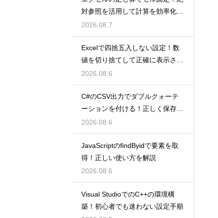
対参照を活用して計算を効率化し
よう
2026.08.7
Excelで四捨五入しない設定！数
値を切り捨てして正確に表示させ
るコツ
2026.08.6
C#のCSV出力でダブルクォーテ
ーションを付ける！正しく保存す
るコツ
2026.08.6
JavaScriptのfindByidで要素を取
得！正しい使い方を解説
2026.08.6
Visual StudioでのC++の環境構
築！初心者でも迷わない設定手順