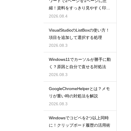
ワードで2ページを1ページに圧
縮！資料をすっきり見やすく印刷
する設定
2026.08.4
VisualStudioのListBoxの使い方！
項目を追加して選択する処理
2026.08.3
Windows11でカーソルが勝手に動
く？原因と自分で直せる対処法
2026.08.3
GoogleChromeHelperとは？メモ
リが重い時の対処法を解説
2026.08.3
Windowsでコピペを2つ以上同時
に！クリップボード履歴の活用術