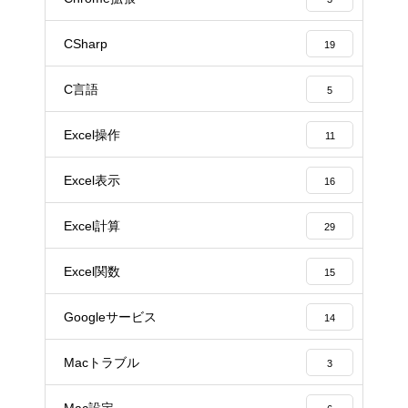
CSharp
19
C言語
5
Excel操作
11
Excel表示
16
Excel計算
29
Excel関数
15
Googleサービス
14
Macトラブル
3
Mac設定