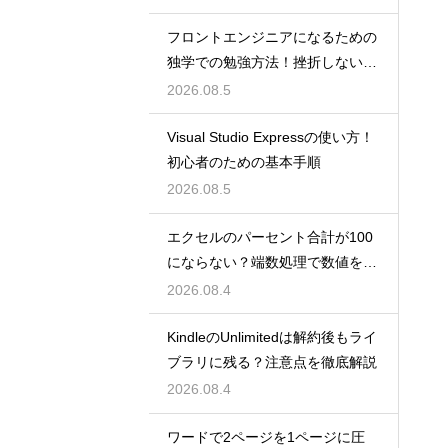
フロントエンジニアになるための
独学での勉強方法！挫折しない学
習計画
2026.08.5
Visual Studio Expressの使い方！
初心者のための基本手順
2026.08.5
エクセルのパーセント合計が100
にならない？端数処理で数値を合
わせる技
2026.08.4
KindleのUnlimitedは解約後もライ
ブラリに残る？注意点を徹底解説
2026.08.4
ワードで2ページを1ページに圧