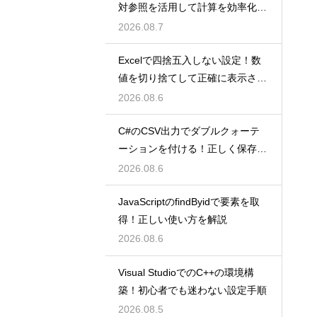
対参照を活用して計算を効率化し
よう
2026.08.7
Excelで四捨五入しない設定！数
値を切り捨てして正確に表示させ
るコツ
2026.08.6
C#のCSV出力でダブルクォーテ
ーションを付ける！正しく保存す
るコツ
2026.08.6
JavaScriptのfindByidで要素を取
得！正しい使い方を解説
2026.08.6
Visual StudioでのC++の環境構
築！初心者でも迷わない設定手順
2026.08.5