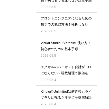
築！初心者でも迷わない設定手順
2026.08.5
フロントエンジニアになるための
独学での勉強方法！挫折しない学
習計画
2026.08.5
Visual Studio Expressの使い方！
初心者のための基本手順
2026.08.5
エクセルのパーセント合計が100
にならない？端数処理で数値を合
わせる技
2026.08.4
KindleのUnlimitedは解約後もライ
ブラリに残る？注意点を徹底解説
2026.08.4