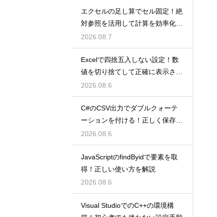
エクセルの足し算でセル固定！絶
対参照を活用して計算を効率化し
よう
2026.08.7
Excelで四捨五入しない設定！数
値を切り捨てして正確に表示させ
るコツ
2026.08.6
C#のCSV出力でダブルクォーテ
ーションを付ける！正しく保存す
るコツ
2026.08.6
JavaScriptのfindByidで要素を取
得！正しい使い方を解説
2026.08.6
Visual StudioでのC++の環境構