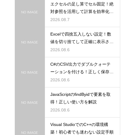
エクセルの足し算でセル固定！絶
対参照を活用して計算を効率化し
よう
2026.08.7
Excelで四捨五入しない設定！数
値を切り捨てして正確に表示させ
るコツ
2026.08.6
C#のCSV出力でダブルクォーテ
ーションを付ける！正しく保存す
るコツ
2026.08.6
JavaScriptのfindByidで要素を取
得！正しい使い方を解説
2026.08.6
Visual StudioでのC++の環境構
築！初心者でも迷わない設定手順