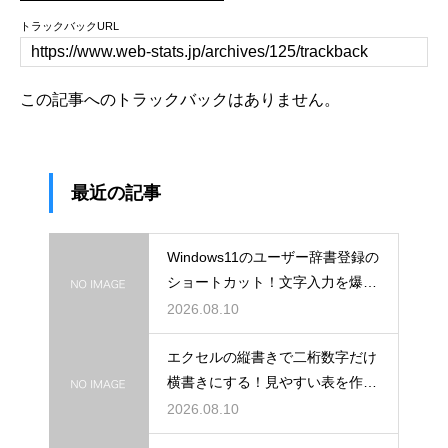
トラックバックURL
この記事へのトラックバックはありません。
最近の記事
Windows11のユーザー辞書登録の
ショートカット！文字入力を爆速
化
2026.08.10
エクセルの縦書きで二桁数字だけ
横書きにする！見やすい表を作る
コツ
2026.08.10