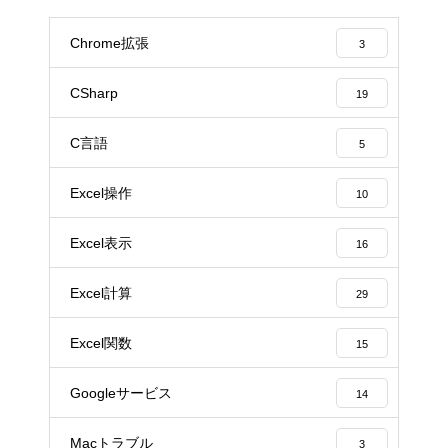
Chrome拡張
3
CSharp
19
C言語
5
Excel操作
10
Excel表示
16
Excel計算
29
Excel関数
15
Googleサービス
14
Macトラブル
3