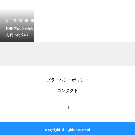
2026.08.08
PHPのdoとwhile
を使った文の書
き方！繰り返し
処理の基本を解
説
2026.08.07
プライバシーポリシー
JavaScriptのif構
コンタクト
文で複数条件を
指定！スッキリ
書けるコード
copyright all rights reserved
2026.08.07