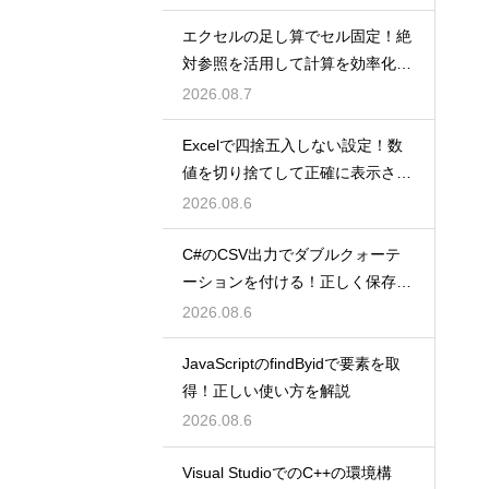
エクセルの足し算でセル固定！絶
対参照を活用して計算を効率化し
よう
2026.08.7
Excelで四捨五入しない設定！数
値を切り捨てして正確に表示させ
るコツ
2026.08.6
C#のCSV出力でダブルクォーテ
ーションを付ける！正しく保存す
るコツ
2026.08.6
JavaScriptのfindByidで要素を取
得！正しい使い方を解説
2026.08.6
Visual StudioでのC++の環境構