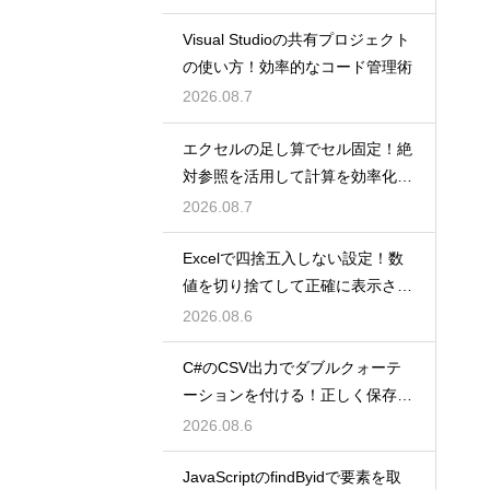
Visual Studioの共有プロジェクト
の使い方！効率的なコード管理術
2026.08.7
エクセルの足し算でセル固定！絶
対参照を活用して計算を効率化し
よう
2026.08.7
Excelで四捨五入しない設定！数
値を切り捨てして正確に表示させ
るコツ
2026.08.6
C#のCSV出力でダブルクォーテ
ーションを付ける！正しく保存す
るコツ
2026.08.6
JavaScriptのfindByidで要素を取