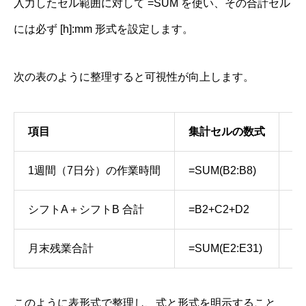
入力したセル範囲に対して =SUM を使い、その合計セル
には必ず [h]:mm 形式を設定します。
次の表のように整理すると可視性が向上します。
項目
集計セルの数式
表
1週間（7日分）の作業時間
=SUM(B2:B8)
[h
シフトA＋シフトB 合計
=B2+C2+D2
[h
月末残業合計
=SUM(E2:E31)
[h
このように表形式で整理し、式と形式を明示すること