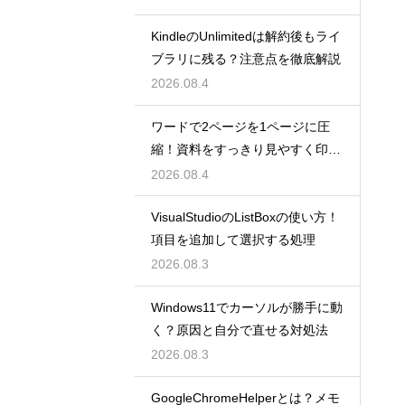
KindleのUnlimitedは解約後もライ
ブラリに残る？注意点を徹底解説
2026.08.4
ワードで2ページを1ページに圧
縮！資料をすっきり見やすく印刷
する設定
2026.08.4
VisualStudioのListBoxの使い方！
項目を追加して選択する処理
2026.08.3
Windows11でカーソルが勝手に動
く？原因と自分で直せる対処法
2026.08.3
GoogleChromeHelperとは？メモ