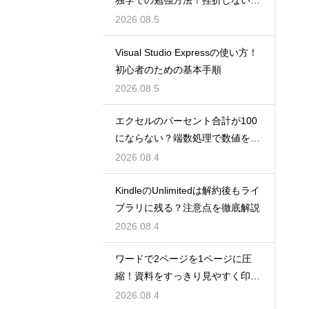
独学での勉強方法！挫折しない学
習計画
2026.08.5
Visual Studio Expressの使い方！
初心者のための基本手順
2026.08.5
エクセルのパーセント合計が100
にならない？端数処理で数値を合
わせる技
2026.08.4
KindleのUnlimitedは解約後もライ
ブラリに残る？注意点を徹底解説
2026.08.4
ワードで2ページを1ページに圧
縮！資料をすっきり見やすく印刷
する設定
2026.08.4