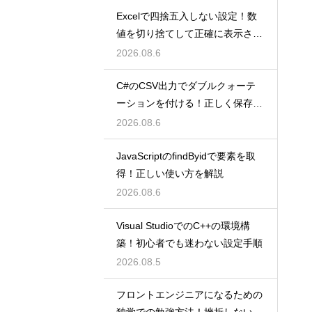
Excelで四捨五入しない設定！数
値を切り捨てして正確に表示させ
るコツ
2026.08.6
C#のCSV出力でダブルクォーテ
ーションを付ける！正しく保存す
るコツ
2026.08.6
JavaScriptのfindByidで要素を取
得！正しい使い方を解説
2026.08.6
Visual StudioでのC++の環境構
築！初心者でも迷わない設定手順
2026.08.5
フロントエンジニアになるための