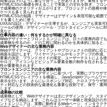
両者は以下のように重なり合うことがありますが、重視するテ
HTML/CSSの基礎を抑えることで実装とのずれを防ぎ、フ
で成果物のクオリティが上がります。プロジェクトの規模や体
ケースも多く見られます。
HTML/CSSの知識：デザイナーはデザインを表現可能な範
ドを書くために使う。
UX/UIの設計：デザイナーが主導するが、エンジニアも実装
ツールの使用：デザインツール・プロトタイピングツールに対
見など。
仕事内容の違い：何をするかが明確に異なる
Webデザイナーとフロントエンジニアは、日々の業務内容で
成果物を作るのか、どの工程に関わるのかを具体的に知ると、
Webデザイナーの主な業務内容
Webデザイナーは、クライアントやプロジェクトの目的に応
画面を設計します。ワイヤーフレームやモックアップの作成、
要素の決定、ブランドガイドの策定、ユーザーテストによる使
やロゴ、アイコンなどビジュアル要素全般の制作を任されるこ
性が重要視されます。
フロントエンジニアの主な業務内容
フロントエンジニアはデザインに基づいて、実際にブラウザで
HTML/CSSでレイアウトを構築し、JavaScriptやフレー
表示を行います。さらにレスポンシブ対応、クロスブラウザ対
ティ対応などの技術的な最適化も重要な役割です。保守・運用
します。
成果物の比較
成果物として、Webデザイナーは主にデザインカンプ、スタ
イプなどを納品します。これらはユーザー体験と視覚設計の方
ントエンジニアは、実際に動作するWebページ、インタラク