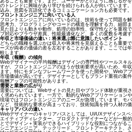
あることも重要です。また、ユーザーがどのように感じるかを
のトレンドに興味があり学びを続けられる人が向いています。
込み、意図を言語化できるコミュニケーション力も必要です。
フロントエンジニアに向いている人
フロントエンジニアに向いているのは、技術を使って問題を解
思考力、プログラミングやコードの構造を理解する力、細部ま
見た目よりも動きや動作、処理の効率性、保守性などを重視で
ブ対応やブラウザ差異、性能最適化など、多くの変数を考慮す
年収と市場価値の違い：将来選ぶ際に意識したいポイント
どちらの職種を選ぶかは収入や将来性を見据えることも重要で
ーズが両者の価値の差を左右することがあります。ここでは年
較します。
年収（報酬）の傾向
Webデザイナーの平均報酬はデザインの専門性やツールスキ
すが、フロントエンジニアのほうが技術要求が高いため、年収
ます。特にモダンなフレームワークを使った開発や、Webア
市場価値が高いです。デザイナーとしてもブランド重視の案件
報酬アップの可能性があります。
需要と業務の広がり
需要については、Webサイトの見た目やブランド体験が重視さ
く求められています。一方で、動的なWebアプリケーション
現場ではフロントエンジニアのニーズが急増しています。モバ
など、技術的な要求が高まっており、技術知識を持つ人材の価
キャリアパスの違い
Webデザイナーのキャリアパスとしては、UI/UXデザイン
エイティブディレクター、プロダクトデザイナーなどが一般的
とでデザイン＋実装ができるハイブリッドな役割につながるこ
シニアエンジニア、テックリード、フロントアーキテクト、さ