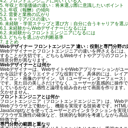
4.2.
フロントエンジニアに向いている人
5.
年収と市場価値の違い：将来選ぶ際に意識したいポイント
5.1.
年収（報酬）の傾向
5.2.
需要と業務の広がり
5.3.
キャリアパスの違い
6.
未経験・学習ステップと選び方：自分に合うキャリアを選
6.1.
未経験からWebデザイナーになるには
6.2.
未経験からフロントエンジニアになるには
6.3.
どちらを選ぶかの判断基準
7.
まとめ
Webデザイナー フロントエンジニア 違い：役割と専門分野の
Webデザイナーとフロントエンジニアの違いを押さえるには
することが大切です。どちらもWebサイトやアプリのフロン
得意分野が異なります。
Webデザイナーとは何か
Webデザイナーは、WebサイトやWebアプリケーションが
かを設計するクリエイティブな役割です。具体的には、レイア
アイコン・画像のデザイン、UI（ユーザーインターフェース）
です。見た目の美しさだけでなく、ユーザーが直感的に操作で
しているかなど、感性と論理を組み合わせて画面を作ります。
欠かせません。
フロントエンジニアとは何か
フロントエンジニア（フロントエンドエンジニア）は、Web
Webブラウザ上で動かし、機能を実現する技術者です。HTML
JavaScriptなどを使ってユーザーとのインタラクションを
ブラウザ互換性の確保など、技術的な制約を考慮しながら高品
特徴です。
専門分野の範囲と重なり