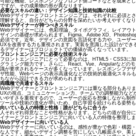
可能な機能、レスポンシブなフロント側コードなどを成果とし
ですが、その成果物の形が異なります。
必要なスキルの違い：デザイン知識と技術知識の比較
Webデザイナーとフロントエンジニアは、それぞれに必須と
理解すると、自分がどちらの分野を深めたいか考えやすくなり
Webデザイナーが持つべきスキル
Webデザイナーには、色彩理論、タイポグラフィ、レイアウト
ザインの基礎が求められます。Figma、Adobe XD、Phot
必須です。近年、デザインの意図を言語化する力や、ユーザー
UXを改善する力も重視されます。実装を意識した設計ができるか
るデザイナーはプロジェクトでの価値が高くなっています。
フロントエンジニアに必要な技術スキル
フロントエンジニアにとって必要なのは、HTML5・CSS3に加えて
グラミング能力です。さらに、React、Vue、Angularな
識が要求されるケースが多くなっています。レスポンシブデザ
ザ性能、Webページの表示高速化などの技術的最適化スキル
ちながら設計できる力が求められます。
両職種で共通するスキル
Webデザイナーとフロントエンジニアには重なる部分もあります
UXの視点、コミュニケーション力、チームでの調整能力など
いやすさを重視するので、ユーザーの反応を想像しながら制作
ツールや技術の進化が早いため、自己学習を続けられる姿勢も
向いている人の特徴と性格：誰がどちらに合うか
人それぞれ得意なことや性格があります。どちらの道が自分に
イナーとフロントエンジニアに向いている人の特徴を整理しま
Webデザイナーに向いている人
Webデザイナーに向いているのは、感性が豊かで色彩・構図
な人です。細かいデザイン調整を苦にしない几帳面さや、美し