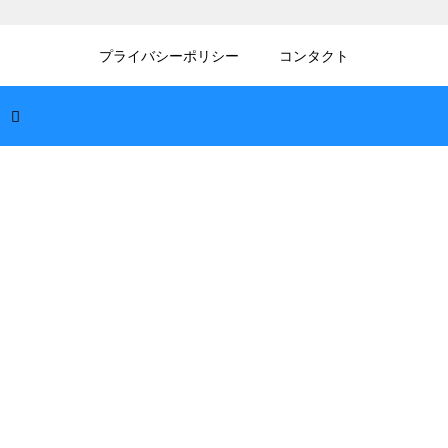
2026.08.07
JavaScriptのif構文で複数条件を指定！スッ
プライバシーポリシー
コンタクト
キリ書けるコード
2026.08.07
Visual Studioの共有プロジェクトの使い方！
効率的なコード管理術
2026.08.07
エクセルの足し算でセル固定！絶対参照を活
用して計算を効率化しよう