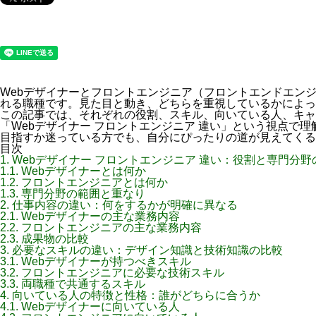
Webデザイナーとフロントエンジニア（フロントエンドエンジ
れる職種です。見た目と動き、どちらを重視しているかによっ
この記事では、それぞれの役割、スキル、向いている人、キャ
「Webデザイナー フロントエンジニア 違い」という視点で
目指すか迷っている方でも、自分にぴったりの道が見えてくる
目次
1.
Webデザイナー フロントエンジニア 違い：役割と専門分野
1.1.
Webデザイナーとは何か
1.2.
フロントエンジニアとは何か
1.3.
専門分野の範囲と重なり
2.
仕事内容の違い：何をするかが明確に異なる
2.1.
Webデザイナーの主な業務内容
2.2.
フロントエンジニアの主な業務内容
2.3.
成果物の比較
3.
必要なスキルの違い：デザイン知識と技術知識の比較
3.1.
Webデザイナーが持つべきスキル
3.2.
フロントエンジニアに必要な技術スキル
3.3.
両職種で共通するスキル
4.
向いている人の特徴と性格：誰がどちらに合うか
4.1.
Webデザイナーに向いている人