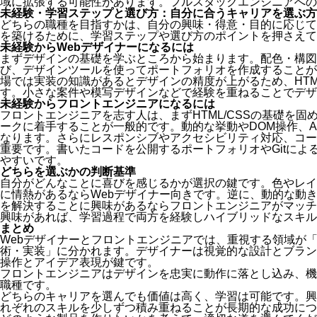
域に拡張する可能性があります。フルスタックエンジニアへの
未経験・学習ステップと選び方：自分に合うキャリアを選ぶ方
どちらの職種を目指すかは、自分の興味・得意・目的に応じて
を築けるために、学習ステップや選び方のポイントを押さえて
未経験からWebデザイナーになるには
まずデザインの基礎を学ぶところから始まります。配色・構図
び、デザインツールを使ってポートフォリオを作成することが
場では実装の知識があるとデザインの精度が上がるため、HTM
す。小さな案件や模写デザインなどで経験を重ねることでデザ
未経験からフロントエンジニアになるには
フロントエンジニアを志す人は、まずHTML/CSSの基礎を固め、そ
ークに着手することが一般的です。動的な挙動やDOM操作、A
なります。さらにレスポンシブやアクセシビリティ対応、コー
重要です。書いたコードを公開するポートフォリオやGitによ
やすいです。
どちらを選ぶかの判断基準
自分がどんなことに喜びを感じるかが選択の鍵です。色やレイ
に情熱があるならWebデザイナー向きです。逆に、動的な動
を解決することに興味があるならフロントエンジニアがマッチ
興味があれば、学習過程で両方を経験しハイブリッドなスキル
まとめ
Webデザイナーとフロントエンジニアでは、重視する領域が
術・実装」に分かれます。デザイナーは視覚的な設計とブラン
操作とアイデア表現が鍵です。
フロントエンジニアはデザインを忠実に動作に落とし込み、機
職種です。
どちらのキャリアを選んでも価値は高く、学習は可能です。興
れぞれのスキルを少しずつ積み重ねることが長期的な成功につ