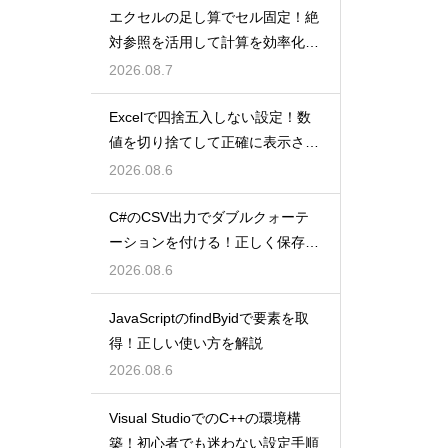
エクセルの足し算でセル固定！絶
対参照を活用して計算を効率化し
よう
2026.08.7
Excelで四捨五入しない設定！数
値を切り捨てして正確に表示させ
るコツ
2026.08.6
C#のCSV出力でダブルクォーテ
ーションを付ける！正しく保存す
るコツ
2026.08.6
JavaScriptのfindByidで要素を取
得！正しい使い方を解説
2026.08.6
Visual StudioでのC++の環境構
築！初心者でも迷わない設定手順