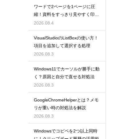
ワードで2ページを1ページに圧
縮！資料をすっきり見やすく印刷
する設定
2026.08.4
VisualStudioのListBoxの使い方！
項目を追加して選択する処理
2026.08.3
Windows11でカーソルが勝手に動
く？原因と自分で直せる対処法
2026.08.3
GoogleChromeHelperとは？メモ
リが重い時の対処法を解説
2026.08.3
Windowsでコピペを2つ以上同時
に！クリップボード履歴の活用術