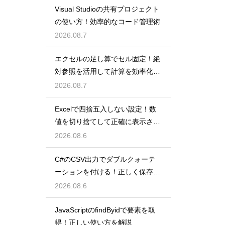
Visual Studioの共有プロジェクト
の使い方！効率的なコード管理術
2026.08.7
エクセルの足し算でセル固定！絶
対参照を活用して計算を効率化し
よう
2026.08.7
Excelで四捨五入しない設定！数
値を切り捨てして正確に表示させ
るコツ
2026.08.6
C#のCSV出力でダブルクォーテ
ーションを付ける！正しく保存す
るコツ
2026.08.6
JavaScriptのfindByidで要素を取
得！正しい使い方を解説