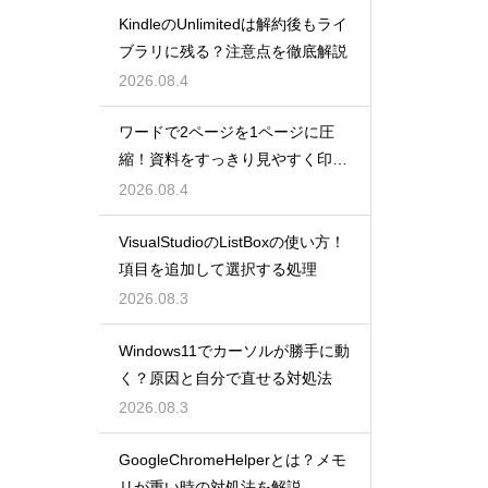
KindleのUnlimitedは解約後もライ
ブラリに残る？注意点を徹底解説
2026.08.4
ワードで2ページを1ページに圧
縮！資料をすっきり見やすく印刷
する設定
2026.08.4
VisualStudioのListBoxの使い方！
項目を追加して選択する処理
2026.08.3
Windows11でカーソルが勝手に動
く？原因と自分で直せる対処法
2026.08.3
GoogleChromeHelperとは？メモ
リが重い時の対処法を解説