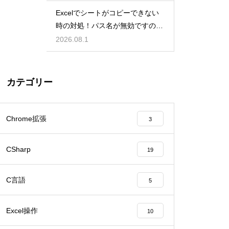
Excelでシートがコピーできない
時の対処！パス名が無効ですのエ
ラー
2026.08.1
カテゴリー
Chrome拡張
3
CSharp
19
C言語
5
Excel操作
10