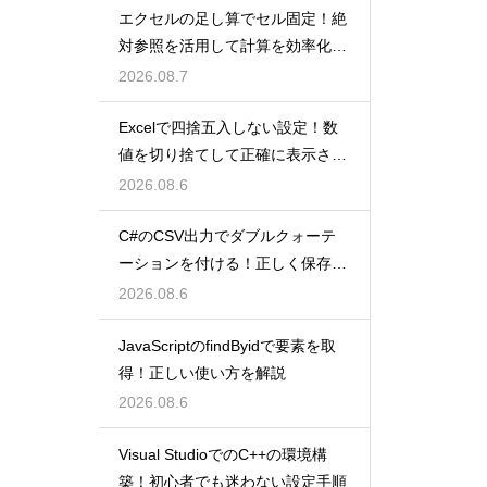
エクセルの足し算でセル固定！絶
対参照を活用して計算を効率化し
よう
2026.08.7
Excelで四捨五入しない設定！数
値を切り捨てして正確に表示させ
るコツ
2026.08.6
C#のCSV出力でダブルクォーテ
ーションを付ける！正しく保存す
るコツ
2026.08.6
JavaScriptのfindByidで要素を取
得！正しい使い方を解説
2026.08.6
Visual StudioでのC++の環境構
築！初心者でも迷わない設定手順