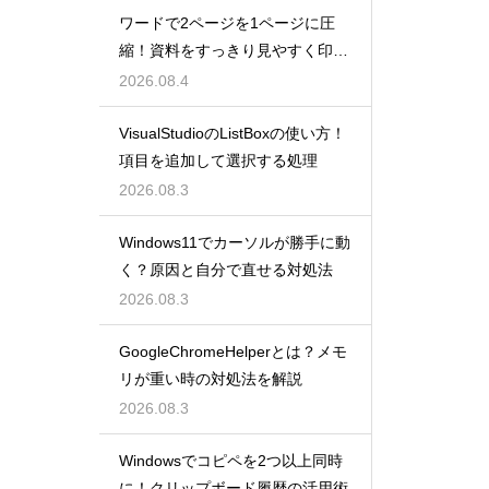
ワードで2ページを1ページに圧
縮！資料をすっきり見やすく印刷
する設定
2026.08.4
VisualStudioのListBoxの使い方！
項目を追加して選択する処理
2026.08.3
Windows11でカーソルが勝手に動
く？原因と自分で直せる対処法
2026.08.3
GoogleChromeHelperとは？メモ
リが重い時の対処法を解説
2026.08.3
Windowsでコピペを2つ以上同時
に！クリップボード履歴の活用術