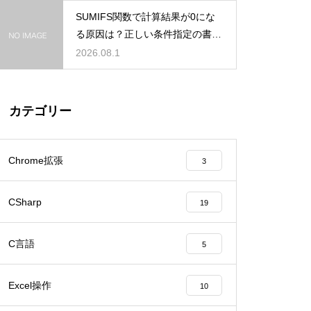
SUMIFS関数で計算結果が0にな
る原因は？正しい条件指定の書き
方
2026.08.1
カテゴリー
Chrome拡張
3
CSharp
19
C言語
5
Excel操作
10