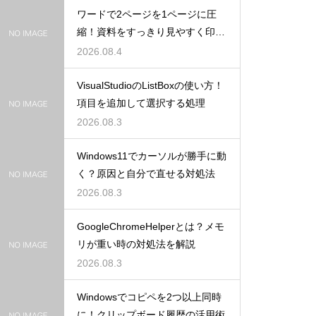
ワードで2ページを1ページに圧
縮！資料をすっきり見やすく印刷
する設定
2026.08.4
VisualStudioのListBoxの使い方！
項目を追加して選択する処理
2026.08.3
Windows11でカーソルが勝手に動
く？原因と自分で直せる対処法
2026.08.3
GoogleChromeHelperとは？メモ
リが重い時の対処法を解説
2026.08.3
Windowsでコピペを2つ以上同時
に！クリップボード履歴の活用術