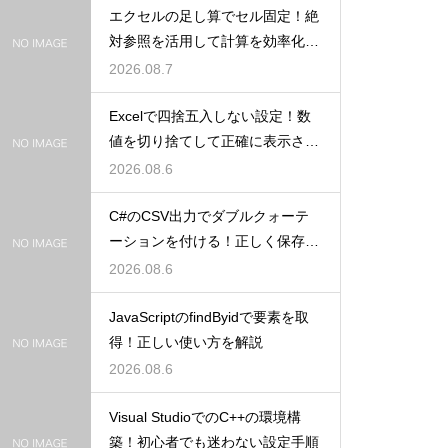
エクセルの足し算でセル固定！絶
対参照を活用して計算を効率化し
よう
2026.08.7
Excelで四捨五入しない設定！数
値を切り捨てして正確に表示させ
るコツ
2026.08.6
C#のCSV出力でダブルクォーテ
ーションを付ける！正しく保存す
るコツ
2026.08.6
JavaScriptのfindByidで要素を取
得！正しい使い方を解説
2026.08.6
Visual StudioでのC++の環境構
築！初心者でも迷わない設定手順