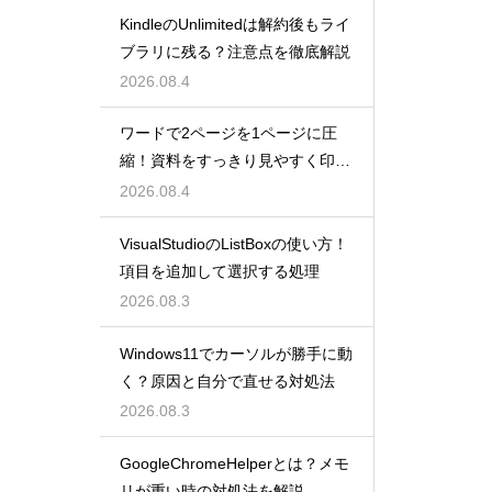
KindleのUnlimitedは解約後もライ
ブラリに残る？注意点を徹底解説
2026.08.4
ワードで2ページを1ページに圧
縮！資料をすっきり見やすく印刷
する設定
2026.08.4
VisualStudioのListBoxの使い方！
項目を追加して選択する処理
2026.08.3
Windows11でカーソルが勝手に動
く？原因と自分で直せる対処法
2026.08.3
GoogleChromeHelperとは？メモ
リが重い時の対処法を解説