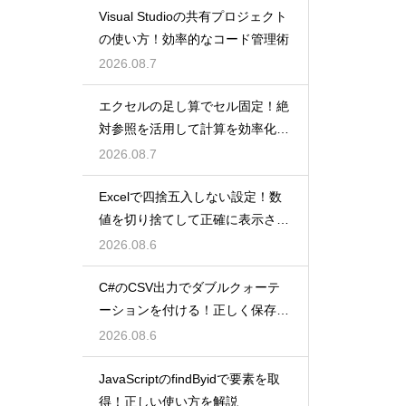
Visual Studioの共有プロジェクト
の使い方！効率的なコード管理術
2026.08.7
エクセルの足し算でセル固定！絶
対参照を活用して計算を効率化し
よう
2026.08.7
Excelで四捨五入しない設定！数
値を切り捨てして正確に表示させ
るコツ
2026.08.6
C#のCSV出力でダブルクォーテ
ーションを付ける！正しく保存す
るコツ
2026.08.6
JavaScriptのfindByidで要素を取
得！正しい使い方を解説