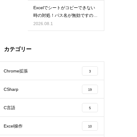
Excelでシートがコピーできない
時の対処！パス名が無効ですのエ
ラー
2026.08.1
カテゴリー
Chrome拡張
3
CSharp
19
C言語
5
Excel操作
10